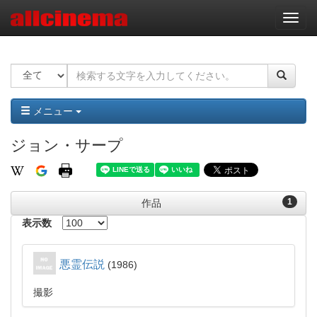
ナ
ビ
ゲ
ー
シ
ョ
ン
メニュー
ジョン・サープ
1
作品
表示数
悪霊伝説
1986
撮影