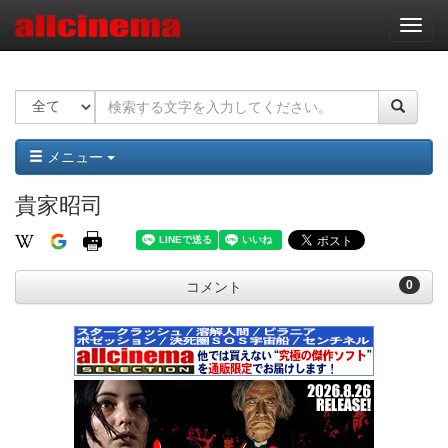
ナ
ビ
ゲ
ー
シ
ョ
ン
メニュー
貴家昭司
0
コメント