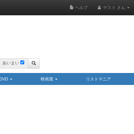
ヘルプ
ゲスト さん
あいまい
y/DVD
映画賞
リストマニア