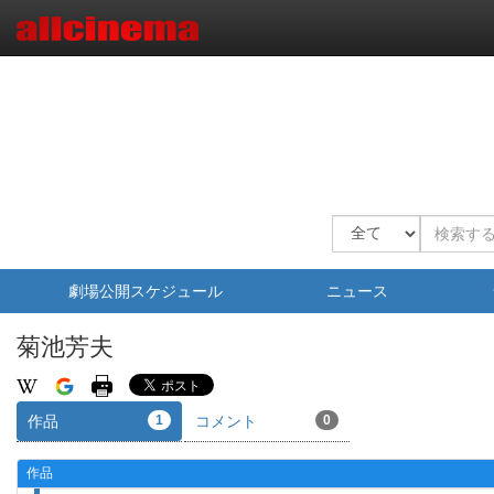
劇場公開スケジュール
ニュース
菊池芳夫
作品
1
コメント
0
作品