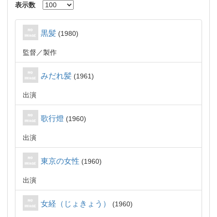
表示数
黒髪
1980
監督
製作
みだれ髪
1961
出演
歌行燈
1960
出演
東京の女性
1960
出演
女経（じょきょう）
1960