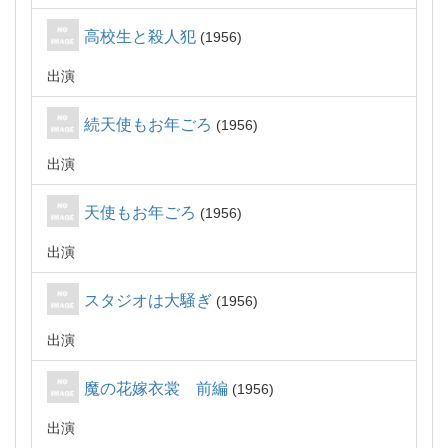
高校生と殺人犯
1956
出演
続天使もお年ごろ
1956
出演
天使もお年ごろ
1956
出演
スタジオは大騒ぎ
1956
出演
魔の花嫁衣裳 前編
1956
出演