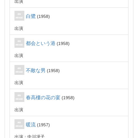
出演
白鷺
1958
出演
都会という港
1958
出演
不敵な男
1958
出演
春高樓の花の宴
1958
出演
暖流
1957
出演：中川冴子