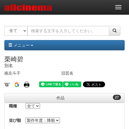
ナ
ビ
ゲ
ー
シ
ョ
ン
メニュー
栗崎碧
別名
南左斗子
旧芸名
27
作品
職種
並び順