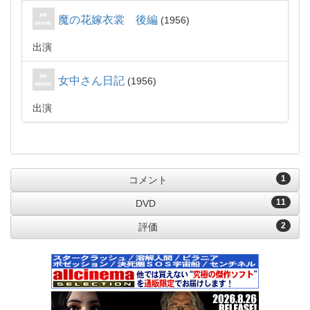
魔の花嫁衣裳 後編
1956
出演
女中さん日記
1956
出演
1
コメント
11
DVD
2
評価