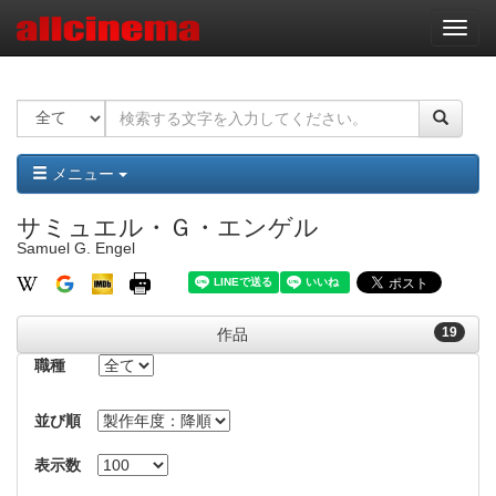
ナ
ビ
ゲ
ー
シ
ョ
ン
メニュー
サミュエル・Ｇ・エンゲル
Samuel G. Engel
19
作品
職種
並び順
表示数