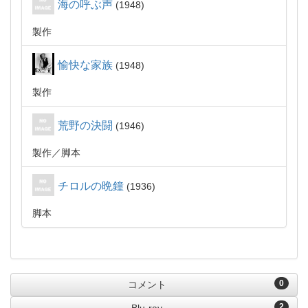
海の呼ぶ声
1948
製作
愉快な家族
1948
製作
荒野の決闘
1946
製作
脚本
チロルの晩鐘
1936
脚本
0
コメント
2