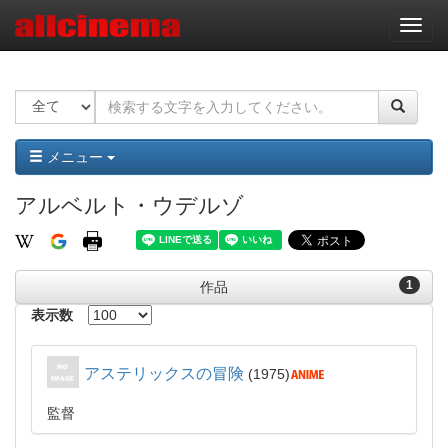
ナ
ビ
ゲ
ー
シ
ョ
ン
メニュー
アルベルト・ウデルゾ
1
作品
表示数
アステリックスの冒険
1975
監督