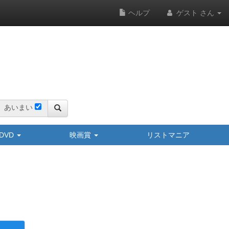
ヘルプ
ゲスト さん
あいまい
y/DVD
映画賞
リストマニア