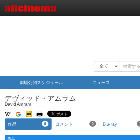
劇場公開スケジュール
ニュース
デヴィッド・アムラム
David Amram
作品
6
コメント
0
Blu-ray
作品