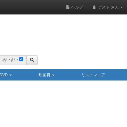
ヘルプ
ゲスト さん
あいまい
y/DVD
映画賞
リストマニア