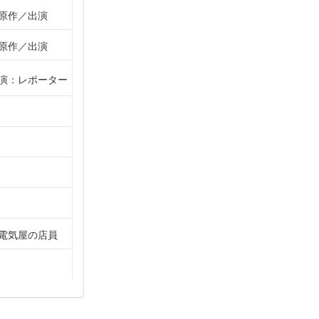
原作
出演
原作
出演
演：レポーター
電気屋の店員