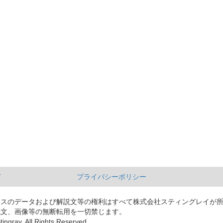
て
プライバシーポリシー
ースのデータおよび解説文等の権利はすべて株式会社スティングレイが
説文、画像等の無断転用を一切禁じます。
tingray. All Rights Reserved.