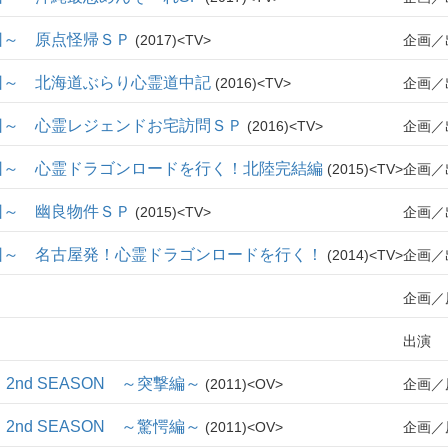
団～ 原点怪帰ＳＰ
2017
TV
企画
団～ 北海道ぶらり心霊道中記
2016
TV
企画
団～ 心霊レジェンドお宅訪問ＳＰ
2016
TV
企画
団～ 心霊ドラゴンロードを行く！北陸完結編
2015
TV
企画
団～ 幽良物件ＳＰ
2015
TV
企画
団～ 名古屋発！心霊ドラゴンロードを行く！
2014
TV
企画
企画
出演
nd SEASON ～突撃編～
2011
OV
企画
nd SEASON ～驚愕編～
2011
OV
企画