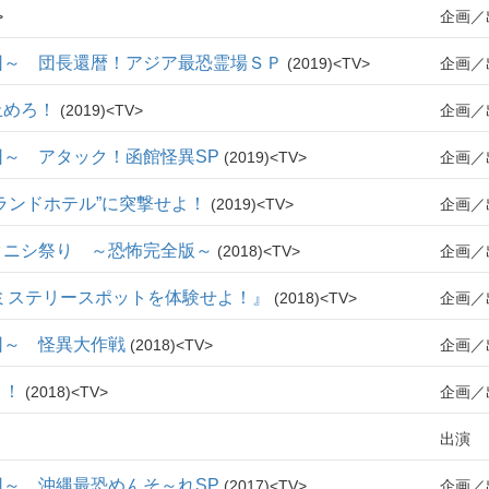
企画
団～ 団長還暦！アジア最恐霊場ＳＰ
2019
TV
企画
止めろ！
2019
TV
企画
～ アタック！函館怪異SP
2019
TV
企画
ランドホテル”に突撃せよ！
2019
TV
企画
タニシ祭り ～恐怖完全版～
2018
TV
企画
ミステリースポットを体験せよ！』
2018
TV
企画
団～ 怪異大作戦
2018
TV
企画
よ！
2018
TV
企画
出演
～ 沖縄最恐めんそ～れSP
2017
TV
企画