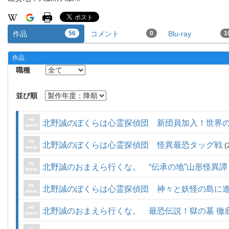
作品
56
コメント
0
Blu-ray
1
作品
職種
並び順
北野誠のぼくらは心霊探偵団 新団員加入！世界
北野誠のぼくらは心霊探偵団 怪異最恐タッグ戦
北野誠のおまえら行くな。 “伝承の地”山形怪異譚
北野誠のぼくらは心霊探偵団 神々と妖怪の島に
北野誠のおまえら行くな。 最恐伝説！獄の墓 徹