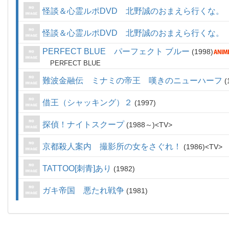
怪談＆心霊ルポDVD 北野誠のおまえら行くな。
怪談＆心霊ルポDVD 北野誠のおまえら行くな。
PERFECT BLUE パーフェクト ブルー
1998
PERFECT BLUE
難波金融伝 ミナミの帝王 嘆きのニューハーフ
借王（シャッキング）２
1997
探偵！ナイトスクープ
1988～
TV
京都殺人案内 撮影所の女をさぐれ！
1986
TV
TATTOO[刺青]あり
1982
ガキ帝国 悪たれ戦争
1981