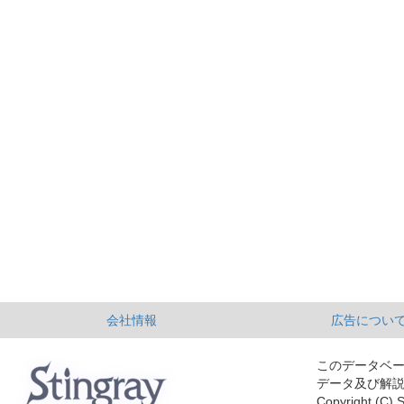
会社情報
広告につい
このデータベ
データ及び解
Copyright (C) S