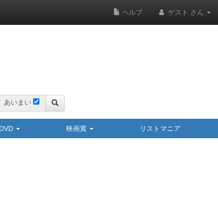
ヘルプ
ゲスト さん
あいまい
y/DVD
映画賞
リストマニア