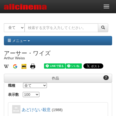
ナ
ビ
ゲ
ー
シ
ョ
ン
メニュー
アーサー・ワイズ
Arthur Weiss
7
作品
職種
表示数
あどけない殺意
1988