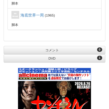
脚本
海底世界一周
1965
脚本
0
コメント
1
DVD