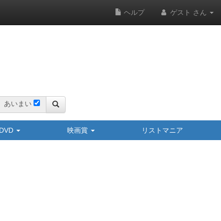
ヘルプ
ゲスト さん
あいまい
y/DVD
映画賞
リストマニア