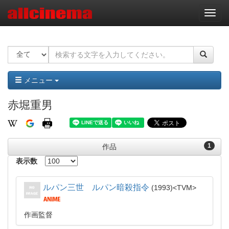
ナ
ビ
ゲ
ー
シ
ョ
ン
メニュー
赤堀重男
1
作品
表示数
ルパン三世 ルパン暗殺指令
1993
TVM
作画監督