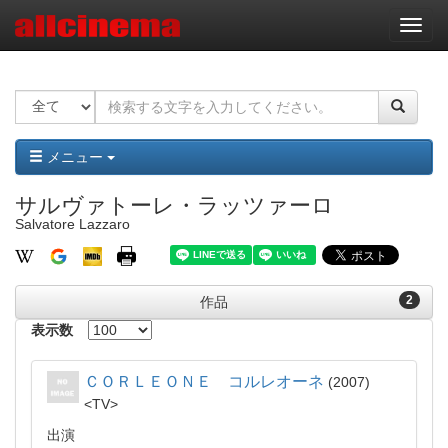
ナ
ビ
ゲ
ー
シ
ョ
ン
メニュー
サルヴァトーレ・ラッツァーロ
Salvatore Lazzaro
2
作品
表示数
ＣＯＲＬＥＯＮＥ コルレオーネ
2007
TV
出演