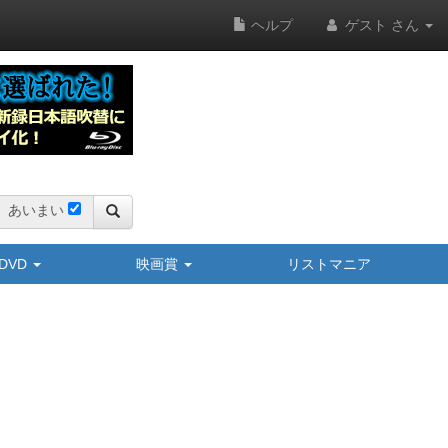
ヘルプ
ゲスト さん
あいまい
y/DVD
映画賞
リストマニア