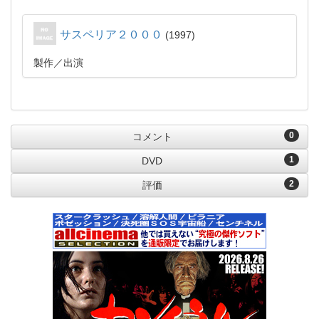
サスペリア２０００
1997
製作
出演
0
コメント
1
DVD
2
評価