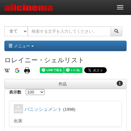
ナ
ビ
ゲ
ー
シ
ョ
ン
メニュー
ロレイニー・シェルリスト
1
作品
表示数
パニッシュメント
1998
出演