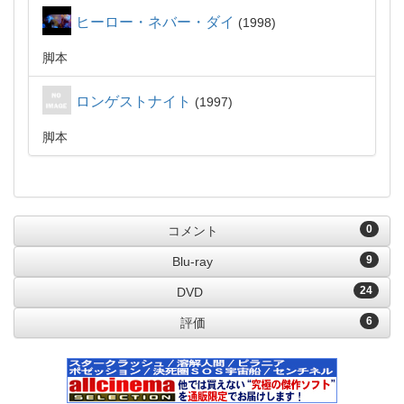
ヒーロー・ネバー・ダイ
1998
脚本
ロンゲストナイト
1997
脚本
0
コメント
9
Blu-ray
24
DVD
6
評価