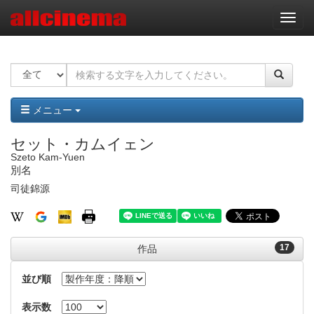
ナ
ビ
ゲ
ー
シ
ョ
ン
メニュー
セット・カムイェン
Szeto Kam-Yuen
別名
司徒錦源
17
作品
並び順
表示数