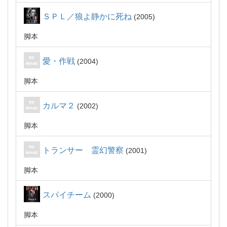
ＳＰＬ／狼よ静かに死ね
2005
脚本
愛・作戦
2004
脚本
カルマ２
2002
脚本
トランサー 霊幻警察
2001
脚本
スパイチーム
2000
脚本