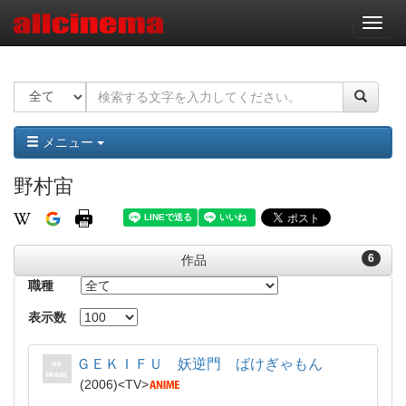
ナ
ビ
ゲ
ー
シ
ョ
ン
メニュー
野村宙
6
作品
職種
表示数
ＧＥＫＩＦＵ 妖逆門 ばけぎゃもん
2006
TV