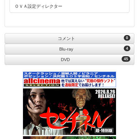
ＯＶＡ設定ディレクター
0
コメント
4
Blu-ray
45
DVD