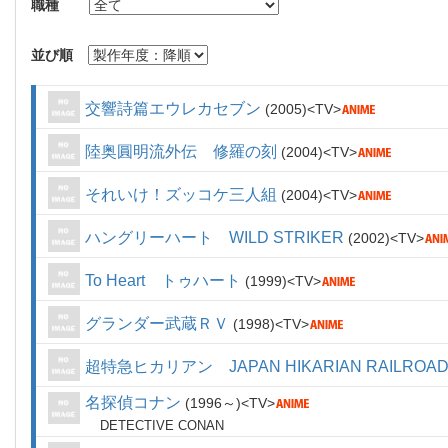
職種
並び順
交響詩篇エウレカセブン
2005
TV
陸奥圓明流外伝 修羅の刻
2004
TV
それいけ！ズッコケ三人組
2004
TV
ハングリーハート WILD STRIKER
2002
TV
To Heart トゥハート
1999
TV
グランダー武蔵ＲＶ
1998
TV
超特急ヒカリアン JAPAN HIKARIAN RAILROA
名探偵コナン
1996～
TV
DETECTIVE CONAN