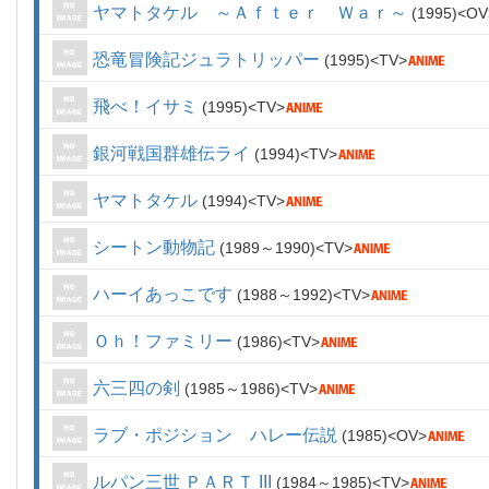
ヤマトタケル ～Ａｆｔｅｒ Ｗａｒ～
1995
OV
恐竜冒険記ジュラトリッパー
1995
TV
飛べ！イサミ
1995
TV
銀河戦国群雄伝ライ
1994
TV
ヤマトタケル
1994
TV
シートン動物記
1989～1990
TV
ハーイあっこです
1988～1992
TV
Ｏｈ！ファミリー
1986
TV
六三四の剣
1985～1986
TV
ラブ・ポジション ハレー伝説
1985
OV
ルパン三世 ＰＡＲＴ III
1984～1985
TV