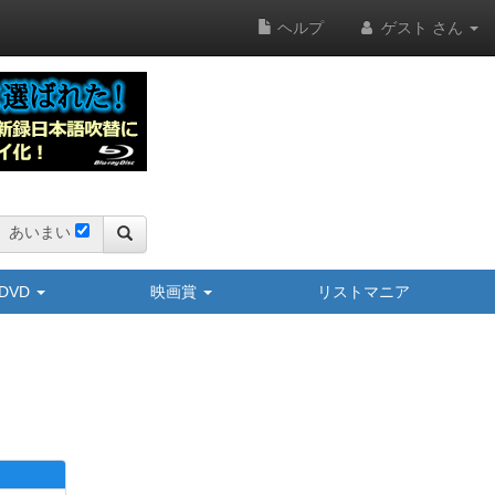
ヘルプ
ゲスト さん
あいまい
y/DVD
映画賞
リストマニア