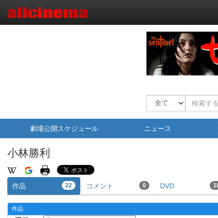
劇場公開スケジュール
ニュース
小林勝利
作品
22
コメント
0
DVD
1
作品