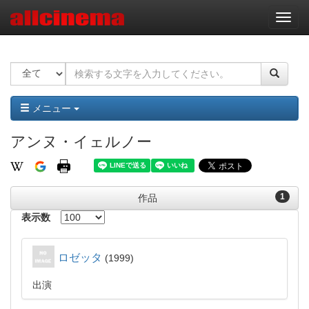
ナ
ビ
ゲ
ー
シ
ョ
ン
メニュー
アンヌ・イェルノー
1
作品
表示数
ロゼッタ
1999
出演