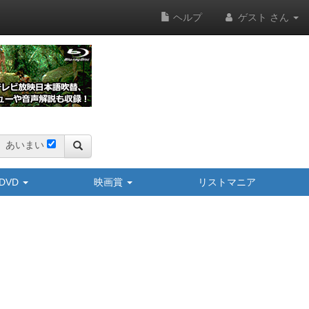
ヘルプ
ゲスト さん
あいまい
y/DVD
映画賞
リストマニア