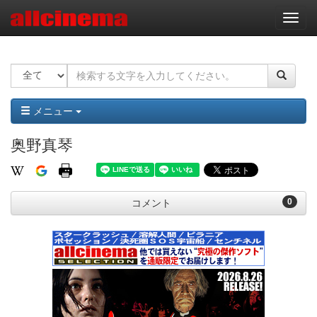
ナ
ビ
ゲ
ー
シ
ョ
ン
メニュー
奥野真琴
0
コメント