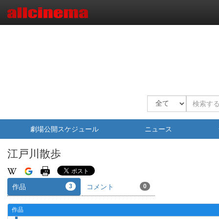
劇場公開スケジュール
ニュース
江戸川散歩
作品
3
コメント
0
作品