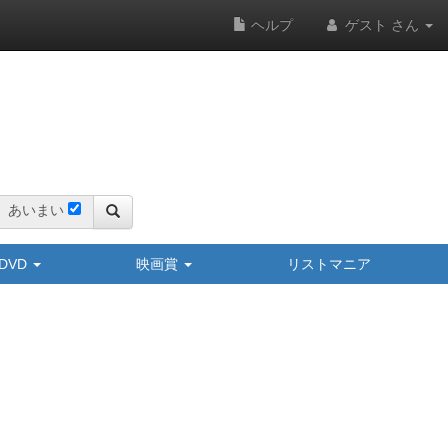
ヘルプ
ゲスト さん
あいまい
y/DVD
映画賞
リストマニア