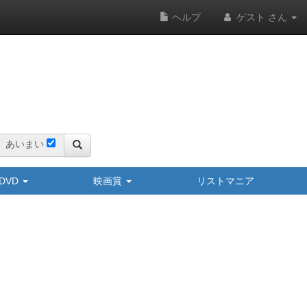
ヘルプ
ゲスト さん
あいまい
y/DVD
映画賞
リストマニア