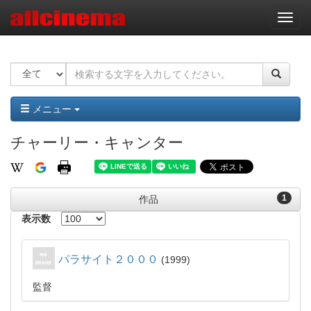
ナ
ビ
ゲ
ー
シ
ョ
ン
メニュー
チャーリー・キャンター
1
作品
表示数
パラサイト２０００
1999
監督