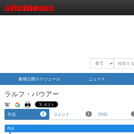
劇場公開スケジュール
ニュース
ラルフ・バウアー
作品
2
コメント
0
DVD
作品