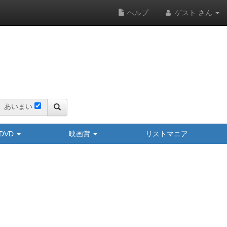
ヘルプ
ゲスト さん
あいまい
y/DVD
映画賞
リストマニア