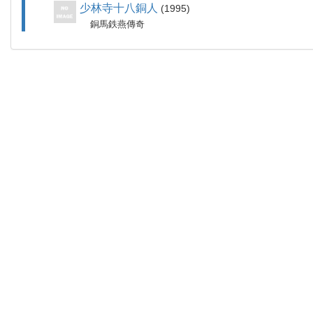
少林寺十八銅人
1995
銅馬鉄燕傳奇