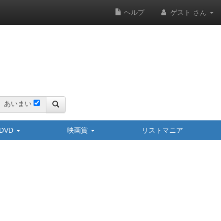
ヘルプ
ゲスト さん
あいまい
y/DVD
映画賞
リストマニア