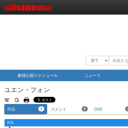
劇場公開スケジュール
ニュース
ユエン・フォン
作品
1
コメント
0
DVD
作品