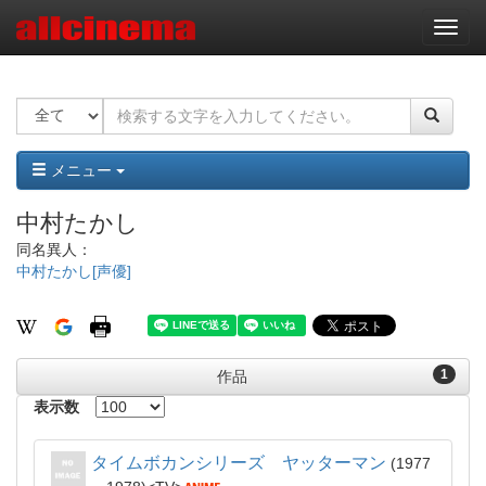
ナ
ビ
ゲ
ー
シ
ョ
ン
メニュー
中村たかし
同名異人：
中村たかし[声優]
1
作品
表示数
タイムボカンシリーズ ヤッターマン
1977