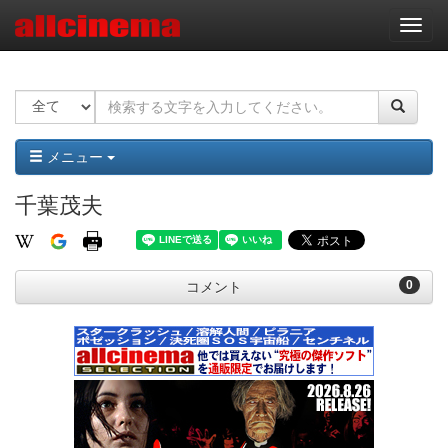
ナ
ビ
ゲ
ー
シ
ョ
ン
メニュー
千葉茂夫
0
コメント