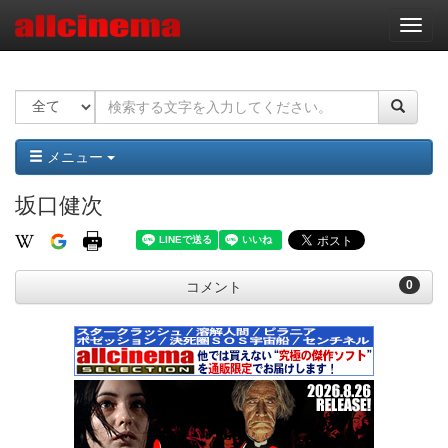
ナ
ビ
ゲ
ー
シ
ョ
ン
メニュー
坂口健次
0
コメント