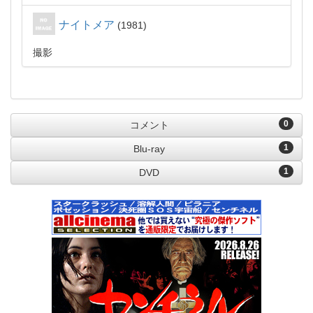
ナイトメア
1981
撮影
0
コメント
1
Blu-ray
1
DVD