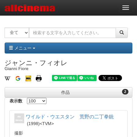
ナ
ビ
ゲ
ー
シ
ョ
ン
メニュー
ジャンニ・フィオレ
Gianni Fiore
2
作品
表示数
ワイルド・ウエスタン 荒野の二丁拳銃
1998
TVM
撮影