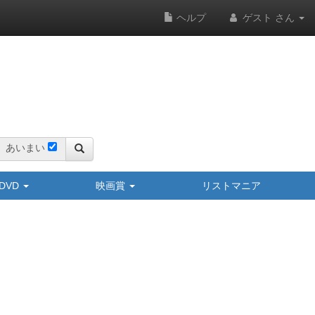
ヘルプ
ゲスト さん
あいまい
y/DVD
映画賞
リストマニア