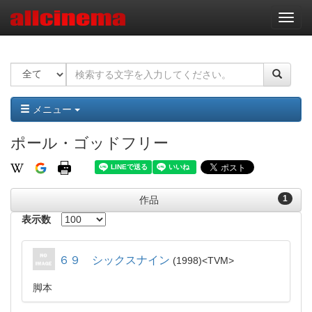
ナ
ビ
ゲ
ー
シ
ョ
ン
メニュー
ポール・ゴッドフリー
1
作品
表示数
６９ シックスナイン
1998
TVM
脚本