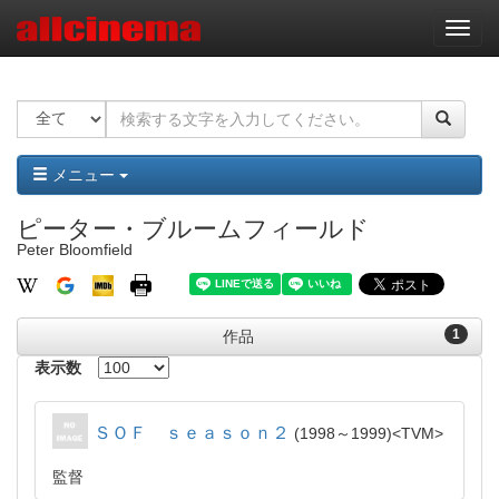
ナ
ビ
ゲ
ー
シ
ョ
ン
メニュー
ピーター・ブルームフィールド
Peter Bloomfield
1
作品
表示数
ＳＯＦ ｓｅａｓｏｎ２
1998～1999
TVM
監督