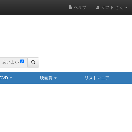
ヘルプ
ゲスト さん
あいまい
y/DVD
映画賞
リストマニア