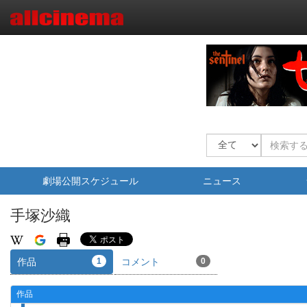
劇場公開スケジュール
ニュース
手塚沙織
作品
1
コメント
0
作品