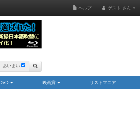
ヘルプ
ゲスト さん
あいまい
y/DVD
映画賞
リストマニア