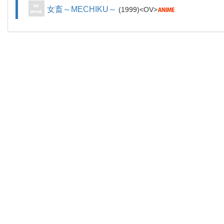
女畜～MECHIKU～
1999
OV