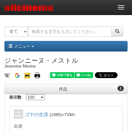
ナ
ビ
ゲ
ー
シ
ョ
ン
メニュー
ジャンニーヌ・メストル
Jeannine Mestre
2
作品
表示数
ゴヤの生涯
1985
TVM
出演