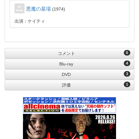
悪魔の墓場
1974
出演：ケイティ
0
コメント
4
Blu-ray
3
DVD
1
評価