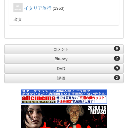
イタリア旅行
1953
出演
0
コメント
2
Blu-ray
9
DVD
2
評価