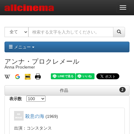
ナ
ビ
ゲ
ー
シ
ョ
ン
メニュー
アンナ・プロクレメール
Anna Proclemer
2
作品
表示数
殺意の海
1969
出演：コンスタンス