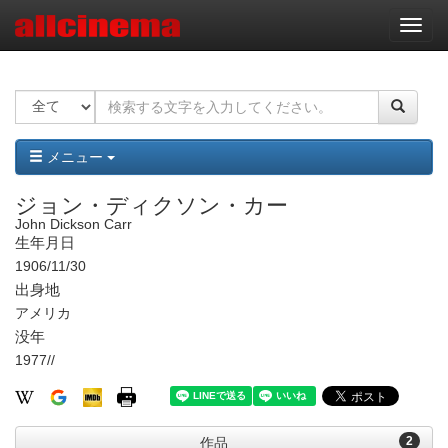
ナ
ビ
ゲ
ー
シ
ョ
ン
メニュー
ジョン・ディクソン・カー
John Dickson Carr
生年月日
1906/11/30
出身地
アメリカ
没年
1977//
2
作品