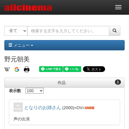
ナ
ビ
ゲ
ー
シ
ョ
ン
メニュー
野元朝美
1
作品
表示数
となりのお姉さん
2000
OV
声の出演