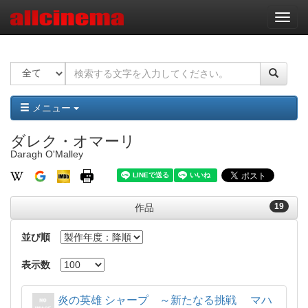
ナ
ビ
ゲ
ー
シ
ョ
ン
メニュー
ダレク・オマーリ
Daragh O'Malley
19
作品
並び順
表示数
炎の英雄 シャープ ～新たなる挑戦 マハ