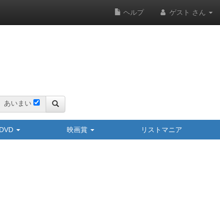
ヘルプ
ゲスト さん
あいまい
y/DVD
映画賞
リストマニア