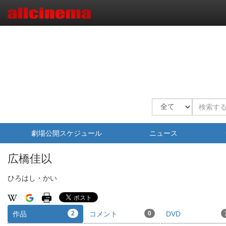
劇場公開スケジュール
ニュース
広橋佳以
ひろはし・かい
作品
2
コメント
0
DVD