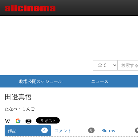
劇場公開スケジュール
ニュース
田邊真悟
たなべ・しんご
作品
4
コメント
0
Blu-ray