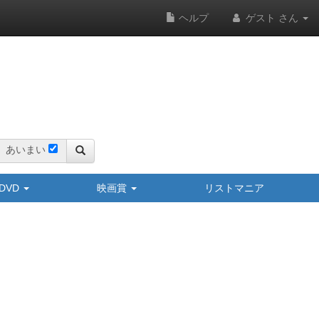
ヘルプ
ゲスト さん
あいまい
y/DVD
映画賞
リストマニア