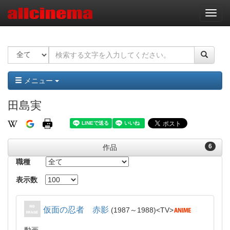
ナ
ビ
ゲ
ー
シ
ョ
ン
メニュー
田島実
6
作品
職種
表示数
仮面の忍者 赤影
1987～1988
TV