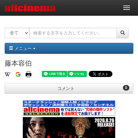
ナ
ビ
ゲ
ー
シ
ョ
ン
メニュー
藤本容伯
0
コメント