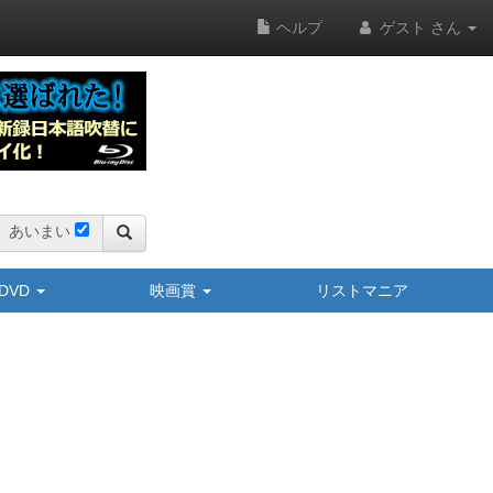
ヘルプ
ゲスト さん
あいまい
y/DVD
映画賞
リストマニア