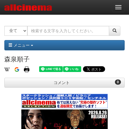
ナ
ビ
ゲ
ー
シ
ョ
ン
メニュー
森泉順子
0
コメント