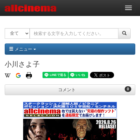
ナ
ビ
ゲ
ー
シ
ョ
ン
メニュー
小川さよ子
0
コメント