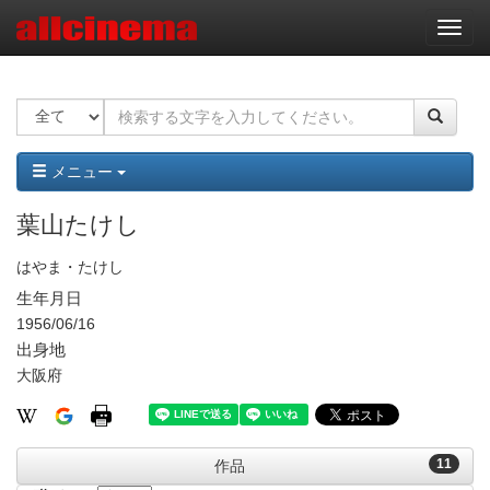
ナ
ビ
ゲ
ー
シ
ョ
ン
メニュー
葉山たけし
はやま・たけし
生年月日
1956/06/16
出身地
大阪府
11
作品