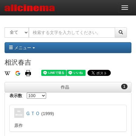
ナ
ビ
ゲ
ー
シ
ョ
ン
メニュー
相沢春吉
1
作品
表示数
ＧＴＯ
1999
原作